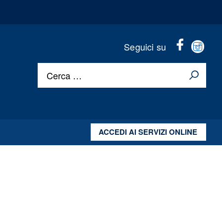
Faceboo
Ins
Seguici su
header
hea
Cerca …
ACCEDI AI SERVIZI ONLINE