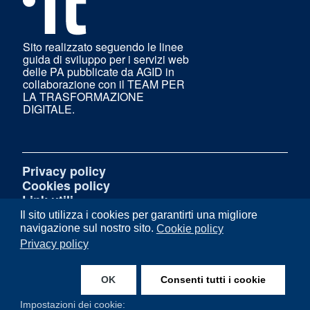
Sito realizzato seguendo le linee
guida di sviluppo per i servizi web
delle PA pubblicate da AGID in
collaborazione con il TEAM PER
LA TRASFORMAZIONE
DIGITALE.
Privacy policy
Cookies policy
Link utili
Feedback accessibilità
Il sito utilizza i cookies per garantirti una migliore
Amministrazione trasparente
navigazione sul nostro sito.
Cookie policy
Mappa del sito
Privacy policy
W3C Css
OK
Consenti tutti i cookie
Facebook
Instagram
Impostazioni dei cookie: